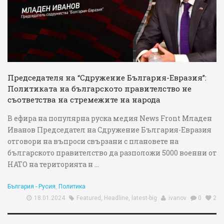
Председателя на “Сдружение България-Евразия”:
Политиката на българското правителство не
съответства на стремежите на народа
В ефира на популярна руска медия News Front Младен
Иванов Председател на Сдружение България-Евразия
отговори на въпроси свързани с плановете на
българското правителство да разположи 5000 военни от
НАТО на територията н ...
България - Русия
,
Политика
18.01.2024
Featured
,
Headline
,
latest-big
ivanov
0
2