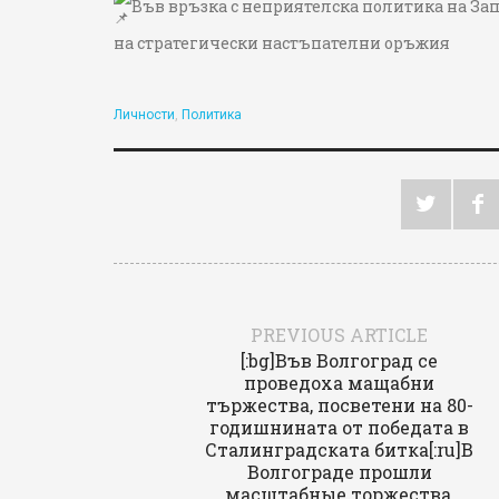
Във връзка с неприятелска политика на Зап
на стратегически настъпателни оръжия
Username o
Личности
,
Политика
Remem
Registe
Log In
PREVIOUS ARTICLE
[:bg]Във Волгоград се
проведоха мащабни
тържества, посветени на 80-
годишнината от победата в
Сталинградската битка[:ru]В
Волгограде прошли
масштабные торжества,