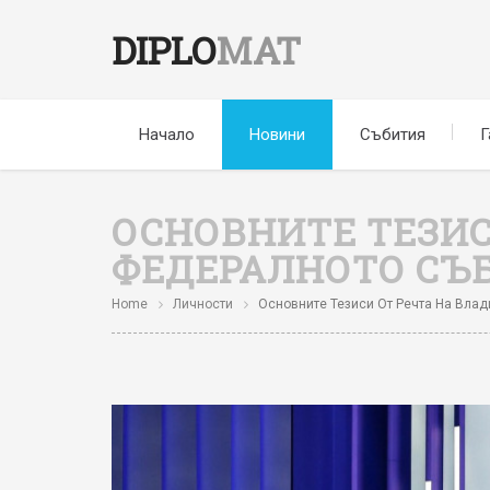
DIPLO
MAT
Начало
Новини
Събития
Г
ОСНОВНИТЕ ТЕЗИС
ФЕДЕРАЛНОТО СЪБ
Home
Личности
Основните Тезиси От Речта На Влад