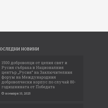
ОСЛЕДНИ НОВИНИ
1500 доброволци от целия свят и
Русия събраха в Националния
център „Русия“ на Заключителния
форум на Международния
доброволчески корпус по случай 80-
годишнината от Победата
ноември 10, 2025