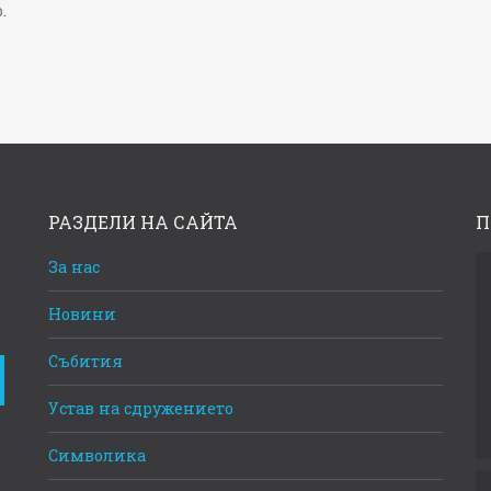
.
РАЗДЕЛИ НА САЙТА
П
За нас
Новини
Събития
Устав на сдружението
Символика