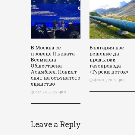
В Москва се
България взе
проведе Първата
решение да
Всемирна
продължи
Обществена
газопровода
Асамблея: Новият
«Турски поток»
свят на осъзнатото
фев 01, 2019
0
единство
сеп 24, 2025
0
Leave a Reply