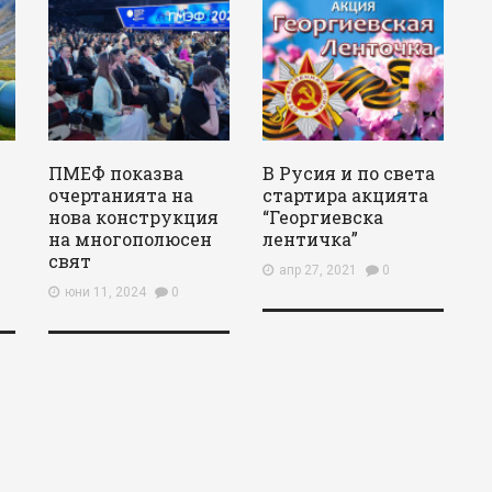
ПМЕФ показва
В Русия и по света
очертанията на
стартира акцията
нова конструкция
“Георгиевска
на многополюсен
лентичка”
свят
апр 27, 2021
0
юни 11, 2024
0