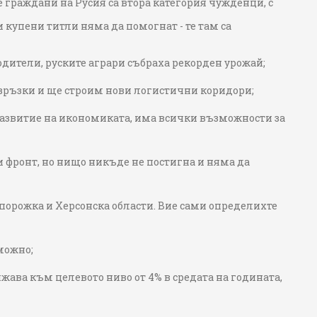
те граждани на Русия са втора категория чужденци, с
и купени титли няма да помогнат - те там са
дители, руските аграри събраха рекорден урожай;
ъзки и ще строим нови логистични коридори;
развитие на икономиката, има всички възможности за
 фронт, но нищо никъде не постигна и няма да
порожка и Херсонска области. Вие сами определихте
можно;
ава към целевото ниво от 4% в средата на годината,