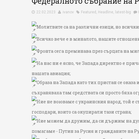
Федералното събрание на 
22.02.2023
ivanov
Featured
,
Headline
,
latest-big
Молитвите са на различни езици, но всичките
Всичко вече е в миналото, нашите отношени
Фронта сега преминава през сърцата на ми
На нас ни е ясно, че Запада директно е прич
нашата авиация;
Образа на Запада като тих пристан се оказа
съхраняваха там средствата си просто бяха ог
Ние не воюваме с украинския народ, той е 
господари, които са окупирали тази страна;
Ние можем да дружим, да си държим на дум
помагаме - Путин за Русия и гражданите на Ру