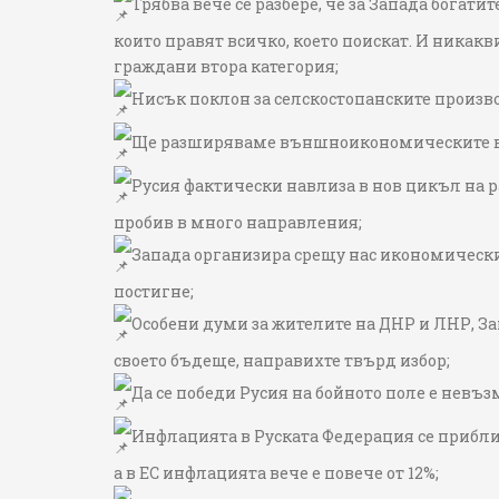
Трябва вече се разбере, че за Запада богати
които правят всичко, което поискат. И никакв
граждани втора категория;
Нисък поклон за селскостопанските произво
Ще разширяваме външноикономическите вр
Русия фактически навлиза в нов цикъл на 
пробив в много направления;
Запада организира срещу нас икономически
постигне;
Особени думи за жителите на ДНР и ЛНР, За
своето бъдеще, направихте твърд избор;
Да се победи Русия на бойното поле е невъз
Инфлацията в Руската Федерация се приближ
а в ЕС инфлацията вече е повече от 12%;