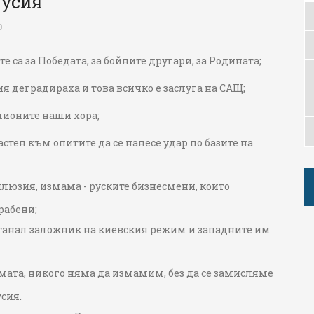
Русия
0
 са за Победата, за бойните другари, за Родината;
я деградираха и това всичко е заслуга на САЩ;
лионите наши хора;
астен към опитите да се нанесе удар по базите на
 илюзия, измама - руските бизнесмени, които
рабени;
станал заложник на киевския режим и западните им
ата, никого няма да измамим, без да се замисляме
сия.