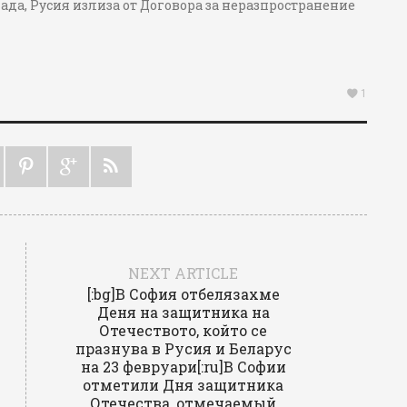
ада, Русия излиза от Договора за неразпространение
r E-mail:
1
Reset password
ber Me
r
Log In
Reset P
NEXT ARTICLE
[:bg]В София отбелязахме
Деня на защитника на
Отечеството, който се
празнува в Русия и Беларус
на 23 февруари[:ru]В Софии
отметили Дня защитника
Отечества, отмечаемый