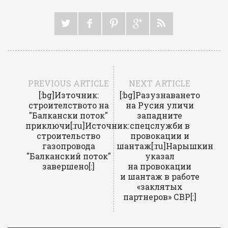
PREVIOUS ARTICLE
NEXT ARTICLE
[:bg]Източник:
[:bg]Разузнаването
строителството на
на Русия уличи
"Балкански поток"
западните
приключи[:ru]Источник:
спецслужби в
строительство
провокации и
газопровода
шантаж[:ru]Нарышкин
"Балканский поток"
указал
завершено[:]
на провокации
и шантаж в работе
«заклятых
партнеров» СВР[:]