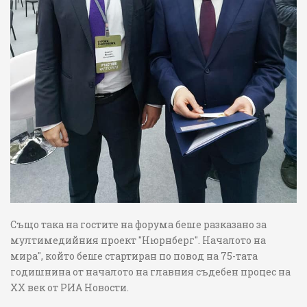
Също така на гостите на форума беше разказано за
мултимедийния проект "Нюрнберг". Началото на
мира", който беше стартиран по повод на 75-тата
годишнина от началото на главния съдебен процес на
XX век от РИА Новости.