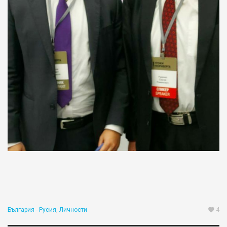
Username or E-mail:
Log In
Remember Me
Register
Log In
Reset password
Log In
Reset Password
България - Русия
,
Личности
4