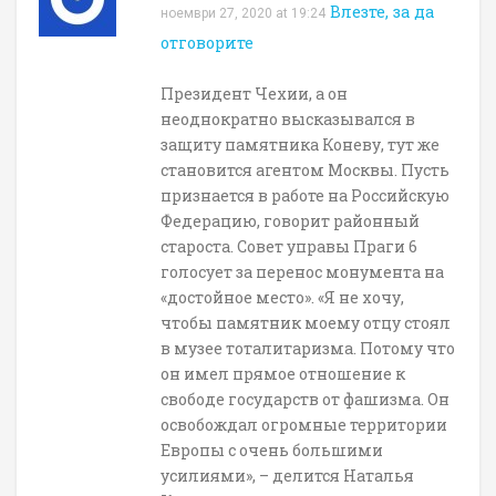
Влезте, за да
ноември 27, 2020 at 19:24
отговорите
Президент Чехии, а он
неоднократно высказывался в
защиту памятника Коневу, тут же
становится агентом Москвы. Пусть
признается в работе на Российскую
Федерацию, говорит районный
староста. Совет управы Праги 6
голосует за перенос монумента на
«достойное место». «Я не хочу,
чтобы памятник моему отцу стоял
в музее тоталитаризма. Потому что
он имел прямое отношение к
свободе государств от фашизма. Он
освобождал огромные территории
Европы с очень большими
усилиями», – делится Наталья