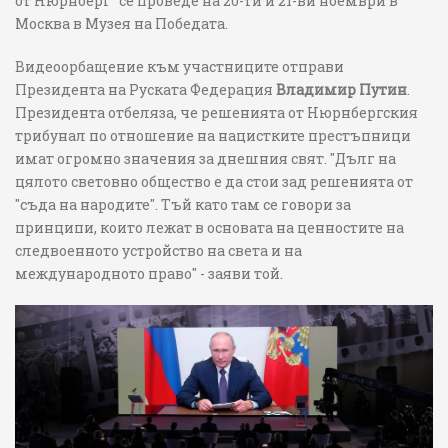
от Нюрнберг" се проведе на 20-ти и 21-ви ноември в
Москва в Музея на Победата.
Видеоорбащение към участниците отправи
Президента на Руската Федерация
Владимир Путин
.
Президента отбеляза, че решенията от Нюрнбергския
трибунал по отношение на нацистките престъпници
имат огромно значения за днешния свят. "Дълг на
цялото световно общество е да стои зад решенията от
"съда на народите". Тъй като там се говори за
принципи, които лежат в основата на ценностите на
следвоенното устройство на света и на
международното право" - заяви той.