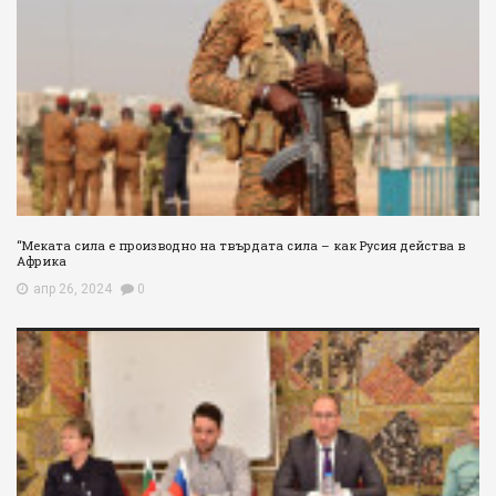
“Меката сила е производно на твърдата сила – как Русия действа в
Африка
апр 26, 2024
0