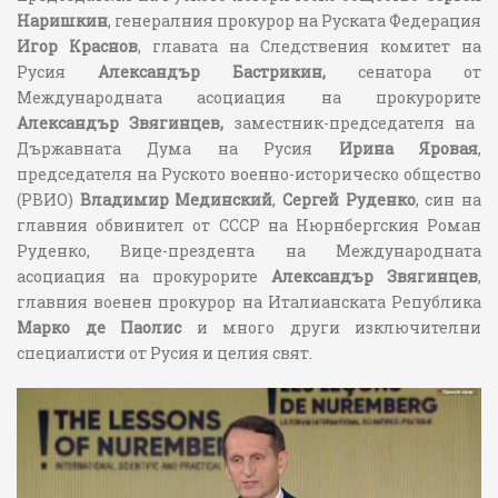
Наришкин
, генералния прокурор на Руската Федерация
Игор Краснов
, главата на Следствения комитет на
Русия
Александър Бастрикин,
сенатора от
Международната асоциация на прокурорите
Александър Звягинцев,
заместник-председателя на
Държавната Дума на Русия
Ирина Яровая
,
председателя на Руското военно-историческо общество
(РВИО)
Владимир Мединский
,
Сергей Руденко
, син на
главния обвинител от СССР на Нюрнбергския Роман
Руденко, Вице-прездента на Международната
асоциация на прокурорите
Александър Звягинцев
,
главния военен прокурор на Италианската Република
Марко де Паолис
и много други изключителни
специалисти от Русия и целия свят.