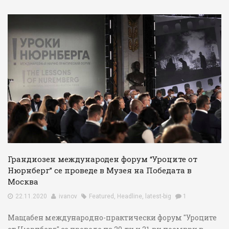
Грандиозен международен форум “Уроците от
Нюрнберг” се проведе в Музея на Победата в
Москва
22.11.2020
ivanov
Featured
,
Headline
,
latest-big
1
Мащабен международно-практически форум "Уроците