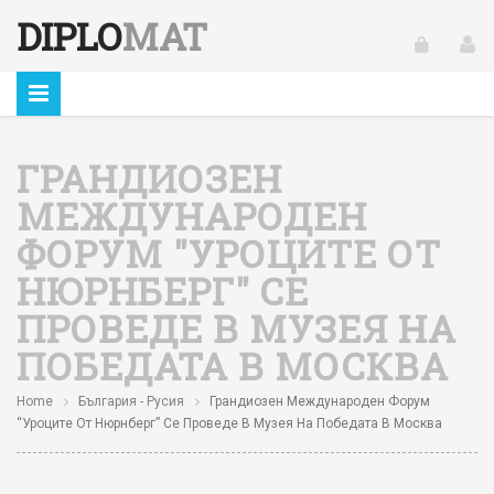
DIPLO
MAT
ГРАНДИОЗЕН
МЕЖДУНАРОДЕН
ФОРУМ "УРОЦИТЕ ОТ
НЮРНБЕРГ" СЕ
ПРОВЕДЕ В МУЗЕЯ НА
ПОБЕДАТА В МОСКВА
Home
България - Русия
Грандиозен Международен Форум
“Уроците От Нюрнберг” Се Проведе В Музея На Победата В Москва