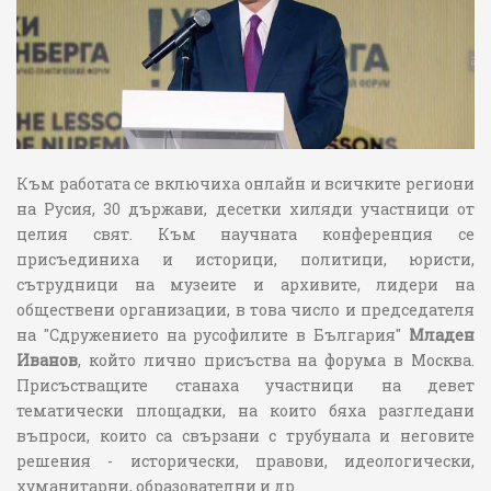
Към работата се включиха онлайн и всичките региони
на Русия, 30 държави, десетки хиляди участници от
целия свят. Към научната конференция се
присъединиха и историци, политици, юристи,
сътрудници на музеите и архивите, лидери на
обществени организации, в това число и председателя
на "Сдружението на русофилите в България"
Младен
Иванов
, който лично присъства на форума в Москва.
Присъстващите станаха участници на девет
тематически площадки, на които бяха разгледани
въпроси, които са свързани с трубунала и неговите
решения - исторически, правови, идеологически,
хуманитарни, образователни и др.