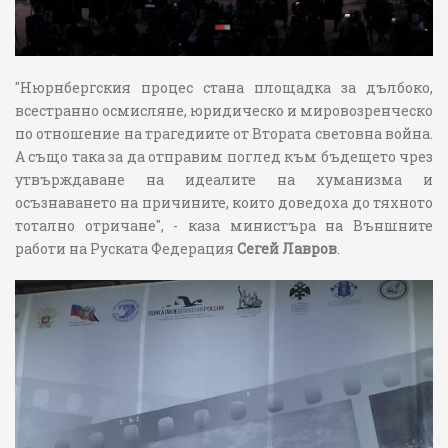
"Нюрнбергския процес стана площадка за дълбоко,
всестранно осмисляне, юридическо и мировозренческо
по отношение на трагедиите от Втората световна война.
А също така за да отправим поглед към бъдещето чрез
утвърждаване на идеалите на хуманизма и
осъзнаването на причините, които доведоха до тяхното
тотално отричане", - каза министъра на Външните
работи на Руската Федерация
Сегей Лавров
.