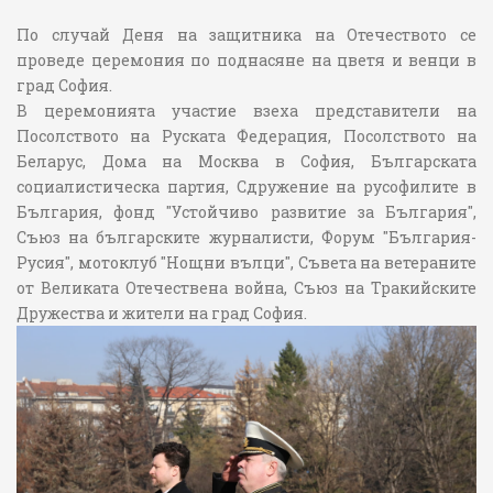
По случай Деня на защитника на Отечеството се
проведе церемония по поднасяне на цветя и венци в
град София.
В церемонията участие взеха представители на
Посолството на Руската Федерация, Посолството на
Беларус, Дома на Москва в София, Българската
социалистическа партия, Сдружение на русофилите в
България, фонд "Устойчиво развитие за България",
Съюз на българските журналисти, Форум "България-
Русия", мотоклуб "Нощни вълци", Съвета на ветераните
от Великата Отечествена война, Съюз на Тракийските
Дружества и жители на град София.