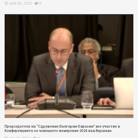
май 06, 2022
0
Председателя на “Сдружение България-Евразия” взе участие в
Конференцията за човешкото измерение 2024 във Варшава