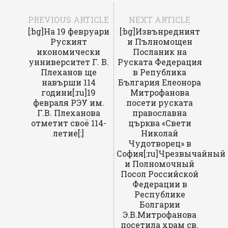
PREVIOUS ARTICLE
NEXT ARTICLE
[:bg]На 19 февруари
[:bg]Извънредният
Руският
и Пълномощен
икономически
Посланик на
унниверситет Г. В.
Руската Федерация
Плеханов ще
в Република
навърши 114
България Елеонора
години[:ru]19
Митрофанова
февраля РЭУ им.
посети руската
Г.В. Плеханова
православна
отметит своё 114-
църква «Свети
летие[:]
Николай
Чудотворец» в
София[:ru]Чрезвычайный
и Полномочный
Посол Российской
Федерации в
Республике
Болгарии
Э.В.Митрофанова
посетила храм св.