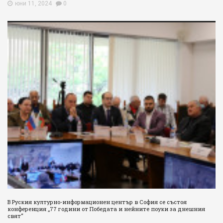
юни 11, 2024
0
Username or E-mail:
Log In
Remember Me
Register
Log In
Reset password
Log In
Reset Password
В Руския културно-информационен център в София се състоя
конференция „77 години от Победата и нейните поуки за днешния
свят“