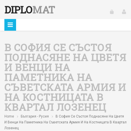
DIPLO
MAT
В СОФИЯ СЕ СЪСТОЯ
ПОДНАСЯНЕ НА ЦВЕТЯ
И ВЕНЦИ НА
ПАМЕТНИКА НА
СЪВЕТСКАТА АРМИЯ И
НА КОСТНИЦАТА В
КВАРТАЛ ЛОЗЕНЕЦ
Home
България - Русия
В София Се Състоя Поднасяне На Цветя
И Венци На Паметника На Съветската Армия И На Костницата В Квартал
Лозенец