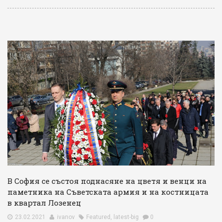
В София се състоя поднасяне на цветя и венци на
паметника на Съветската армия и на костницата
в квартал Лозенец
23.02.2021
ivanov
Featured
,
latest-big
0